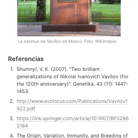
La estatua de Vavílov en Moscú. Foto: Wikimapia.
Referencias
1
.
Shumnyĭ, V. K. (2007). "Two brilliant 
generalizations of Nikolai Ivanovich Vavilov (for 
the 120th anniversary)". Genetika, 43 (11): 1447-
1453.
2
.
http://www.evolocus.com/Publications/Vavilov1
922.pdf
3
.
https://link.springer.com/article/10.1007/BF0286
2184
4
.
The Origin, Variation, Immunity, and Breeding of 