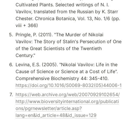
Cultivated Plants. Selected writings of N. I. 
Vavilov, translated from the Russian by K. Starr 
Chester. Chronica Botanica, Vol. 13, No. 1/6 (pp. 
viii + 366)
5
.
Pringle, P. (2011). "The Murder of Nikolai 
Vavilov: The Story of Stalin's Persecution of One 
of the Great Scientists of the Twentieth 
Century."
6
.
Levina, E.S. (2005). "Nikolai Vavilov: Life in the 
Cause of Science or Science at a Cost of Life". 
Comprehensive Biochemistry 44: 345-410. 
https://doi.org/10.1016/S0069-8032(05)44006-1
7
.
https://web.archive.org/web/20070929102654/
http://www.bioversityinternational.org/publicati
ons/pgrnewsletter/article.asp?
lang=en&id_article=48&id_issue=129