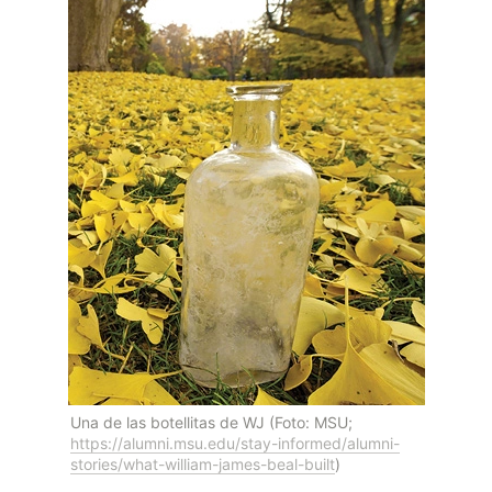
Una de las botellitas de WJ (Foto: MSU; 
https://alumni.msu.edu/stay-informed/alumni-
stories/what-william-james-beal-built
)