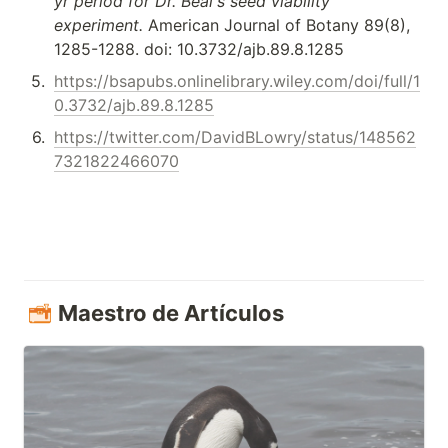
yr period for Dr. Beal's seed viability 
experiment. 
American Journal of Botany 89(8), 
1285-1288. doi: 10.3732/ajb.89.8.1285
5
.
https://bsapubs.onlinelibrary.wiley.com/doi/full/1
0.3732/ajb.89.8.1285
6
.
https://twitter.com/DavidBLowry/status/148562
7321822466070
Maestro de Artículos