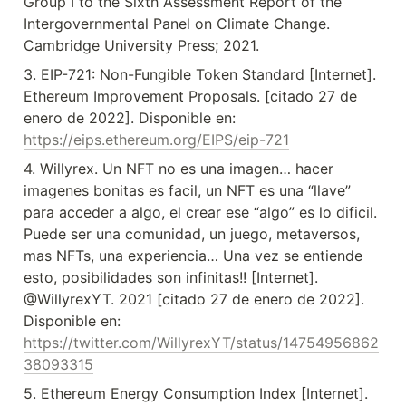
Group I to the Sixth Assessment Report of the 
Intergovernmental Panel on Climate Change. 
Cambridge University Press; 2021.
3. EIP-721: Non-Fungible Token Standard [Internet]. 
Ethereum Improvement Proposals. [citado 27 de 
enero de 2022]. Disponible en: 
https://eips.ethereum.org/EIPS/eip-721
4. Willyrex. Un NFT no es una imagen… hacer 
imagenes bonitas es facil, un NFT es una “llave” 
para acceder a algo, el crear ese “algo” es lo dificil. 
Puede ser una comunidad, un juego, metaversos, 
mas NFTs, una experiencia… Una vez se entiende 
esto, posibilidades son infinitas!! [Internet]. 
@WillyrexYT. 2021 [citado 27 de enero de 2022]. 
Disponible en: 
https://twitter.com/WillyrexYT/status/14754956862
38093315
5. Ethereum Energy Consumption Index [Internet]. 