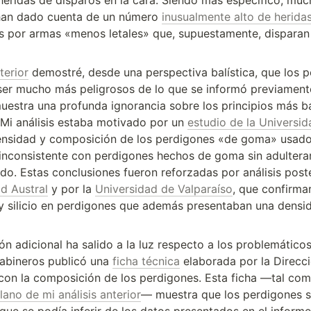
eridas de disparos en la cara. Siendo más específico, much
han dado cuenta de un número 
inusualmente alto de heridas
s por armas «menos letales» que, supuestamente, disparan
terior
 demostré, desde una perspectiva balística, que los p
er mucho más peligrosos de lo que se informó previamente
estra una profunda ignorancia sobre los principios más bá
Mi análisis estaba motivado por un 
estudio de la Universid
densidad y composición de los perdigones «de goma» usado
inconsistente con perdigones hechos de goma sin adulterar,
do. Estas conclusiones fueron reforzadas por análisis poste
d Austral
 y por la 
Universidad de Valparaíso
, que confirmar
y silicio en perdigones que además presentaban una densid
n adicional ha salido a la luz respecto a los problemáticos
rabineros publicó una 
ficha técnica
 elaborada por la Direcci
lano de mi análisis anterior
— muestra que los perdigones s