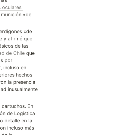
as 
 oculares 
 munición «de 
erdigones «de 
 y afirmé que 
sicos de las 
ad de Chile
 que 
s por 
 incluso en 
riores hechos 
on la presencia 
ad inusualmente 
 cartuchos. En 
ón de Logística 
de la institución con la composición de los perdigones. Esta ficha —tal como detallé en la 
on incluso más 