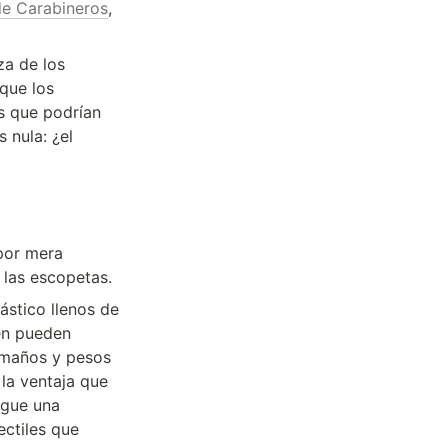
de Carabineros
, 
a de los 
que los 
s que podrían 
nula: ¿el 
por mera 
 las escopetas.
stico llenos de 
n pueden 
amaños y pesos 
a ventaja que 
gue una 
ctiles que 