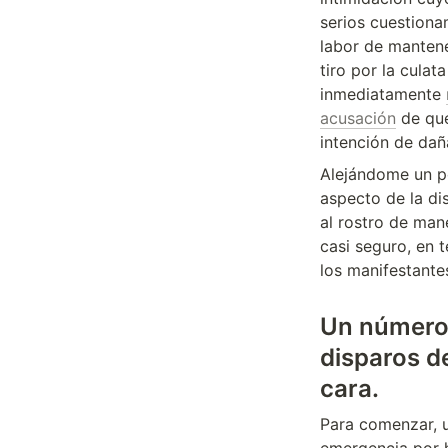
serios cuestiona
labor de mantene
tiro por la culat
inmediatamente 
acusación
 de qu
intención de daña
Alejándome un po
aspecto de la di
al rostro de man
casi seguro, en 
los manifestante
Un número 
disparos d
cara.
Para comenzar, u