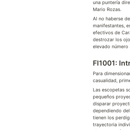
una puntería dir
Mario Rozas.
Al no haberse de
manifestantes, e
efectivos de Car
destrozar los ojo
elevado número d
FI1001: In
Para dimensionar
casualidad, prim
Las escopetas so
pequeños proyec
disparar proyect
dependiendo del 
tienen los perdi
trayectoria indiv