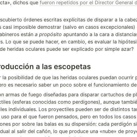
ecta», dichos que 
fueron repetidos por el Director General 
scubierto órdenes escritas explícitas de disparar a la cabez
s casi imposible demostrar (salvo en casos excepcionales) 
abineros están 
a propósito
 apuntando a la cara a distancia
s. Lo que se puede hacer, en cambio, es evaluar la hipótesis 
e heridas oculares puede ser explicado por simple azar?
troducción a las escopetas
 la posibilidad de que las heridas oculares puedan ocurrir 
ero es necesario saber un poco sobre el funcionamiento de
n armas de fuego diseñadas para disparar cartuchos de plá
tiles (esferas conocidas como perdigones), aunque tambié
iles individuales. Los proyectiles pueden ser de distintos t
uso para el que fueron pensados, pero en todos los casos l
gones por sobre las balas es su dispersión: cada perdigón si
idual al salir del cañón, lo que produce una «nube» de proye