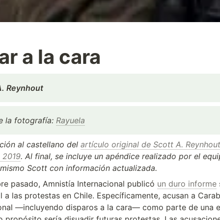
ar a la cara
A. Reynhout
 la fotografía: 
Rayuela
ción al castellano del 
artículo original de Scott A. Reynhout
 2019
. Al final, se incluye un apéndice realizado por el equi
l mismo Scott con información actualizada.
re pasado, Amnistía Internacional publicó 
un duro informe
 
l a las protestas en Chile. Específicamente, acusan a Carabi
ional —incluyendo disparos a la cara— como parte de una es
o propósito sería disuadir futuras protestas. Las acusacione