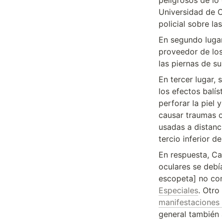
peligrosos de lo 
Universidad de C
policial sobre la
En segundo lugar
proveedor de los
las piernas de s
En tercer lugar, 
los efectos balí
perforar la piel
causar traumas o
usadas a distanc
tercio inferior d
En respuesta, Ca
oculares se debía
escopeta] no con
Especiales
. Otro
manifestaciones 
general también a