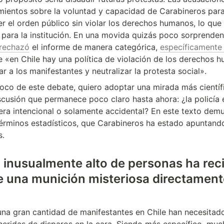
mientos sobre la voluntad y capacidad de Carabineros para 
r el orden público sin violar los derechos humanos, lo que
a para la institución. En una movida quizás poco sorprendent
rechazó
 el informe de manera categórica, 
específicamente 
e «en Chile hay una política de violación de los derechos h
r a los manifestantes y neutralizar la protesta social».
co de este debate, quiero adoptar una mirada más científi
scusión que permanece poco claro hasta ahora: ¿la policía 
era intencional o solamente accidental? En este texto demu
términos estadísticos, que Carabineros ha estado apuntando
s.
inusualmente alto de personas ha reci
e una munición misteriosa directamente
na gran cantidad de manifestantes en Chile han necesitado