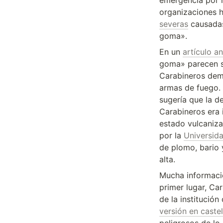
emergencia por h
organizaciones 
severas
 causada
goma».
En un 
artículo an
goma» parecen s
Carabineros demu
armas de fuego. 
sugería que la 
Carabineros era 
estado vulcaniza
por la 
Universida
de plomo, bario 
alta.
Mucha informació
primer lugar, Ca
versión en castel