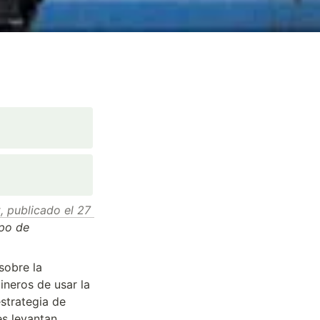
, publicado el 27 
po de 
sobre la 
neros de usar la 
trategia de 
s levantan 