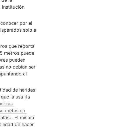
de la 
institución 
conocer por el 
isparados solo a 
ros que reporta 
25 metros puede 
ores pueden 
as no debían ser 
apuntando al 
idad de heridas 
que la usa [la 
uerzas 
scopetas en 
alas». El mismo 
ilidad de hacer 