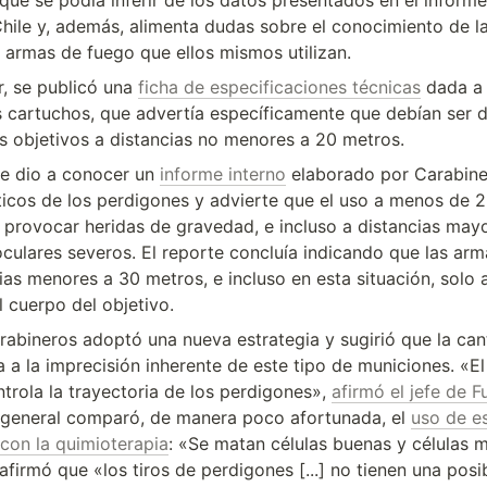
que se podía inferir de los datos presentados en el informe 
hile y, además, alimenta dudas sobre el conocimiento de la 
s armas de fuego que ellos mismos utilizan.
, se publicó una 
ficha de especificaciones técnicas
 dada a 
 cartuchos, que advertía específicamente que debían ser d
us objetivos a distancias no menores a 20 metros.
se dio a conocer un 
informe interno
 elaborado por Carabine
sticos de los perdigones y advierte que el uso a menos de 
 y provocar heridas de gravedad, e incluso a distancias may
culares severos. El reporte concluía indicando que las arm
ias menores a 30 metros, e incluso en esta situación, solo 
el cuerpo del objetivo.
rabineros adoptó una nueva estrategia y sugirió que la cant
 a la imprecisión inherente de este tipo de municiones. «El 
trola la trayectoria de los perdigones», 
afirmó el jefe de F
 general comparó, de manera poco afortunada, el 
uso de e
con la quimioterapia
: «Se matan células buenas y células m
firmó que «los tiros de perdigones [...] no tienen una posib