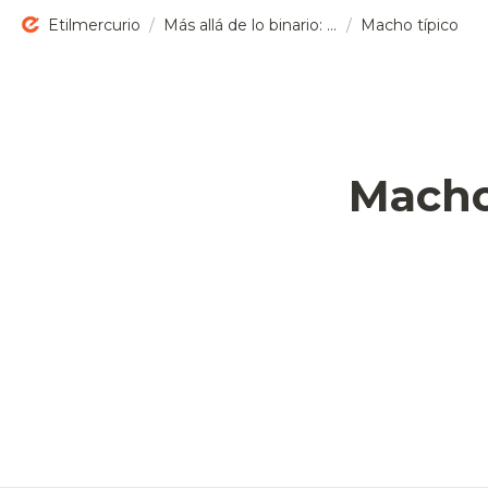
Etilmercurio
/
Más allá de lo binario: biología del sexo
/
Macho típico
Macho