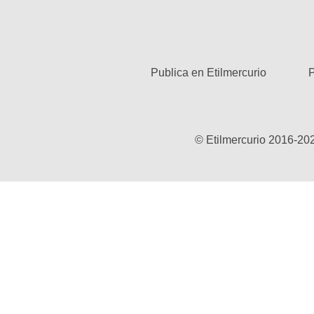
Publica en Etilmercurio
P
© Etilmercurio 2016-20