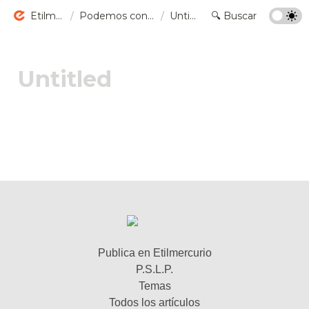
Etilmercurio
/
Podemos conservar nuestro nombre: las vacunas son seguras. Y no, no se ha confirmado la toxicidad del timerosal
/
Untitled
Publica en Etilmercurio
P.S.L.P.
Temas
Todos los artículos