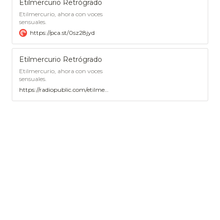
Etilmercurio Retrógrado
Etilmercurio, ahora con voces
sensuales.
https://pca.st/0sz28jyd
Etilmercurio Retrógrado
Etilmercurio, ahora con voces
sensuales.
https://radiopublic.com/etilmercurio-retrgrado-6nld0y