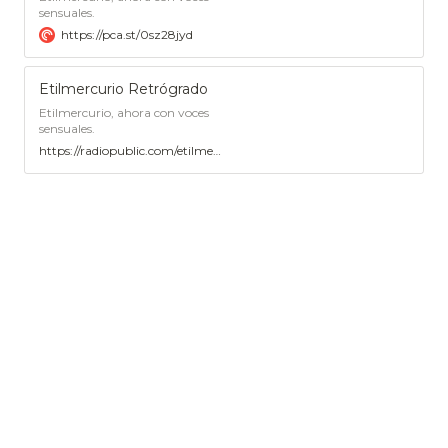
sensuales.
https://pca.st/0sz28jyd
Etilmercurio Retrógrado
Etilmercurio, ahora con voces
sensuales.
https://radiopublic.com/etilmercurio-retrgrado-6nld0y