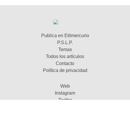
Publica en Etilmercurio
P.S.L.P.
Temas
Todos los artículos
Contacto
Política de privacidad
Web
Instagram
Twitter
Youtube
© Etilmercurio 2016-2021. Esta obra está bajo
una licencia de Creative Commons
BY-NC-ND