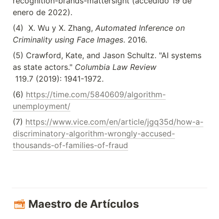
recognition-brands-mattersight (accedido 19 de 
enero de 2022).
(4)  X. Wu y X. Zhang, 
Automated Inference on 
Criminality using Face Images
. 2016.
(5) Crawford, Kate, and Jason Schultz. "AI systems 
as state actors." 
Columbia Law Review
 119.7 (2019): 1941-1972.
(6) 
https://time.com/5840609/algorithm-
unemployment/
(7) 
https://www.vice.com/en/article/jgq35d/how-a-
discriminatory-algorithm-wrongly-accused-
thousands-of-families-of-fraud
Maestro de Artículos