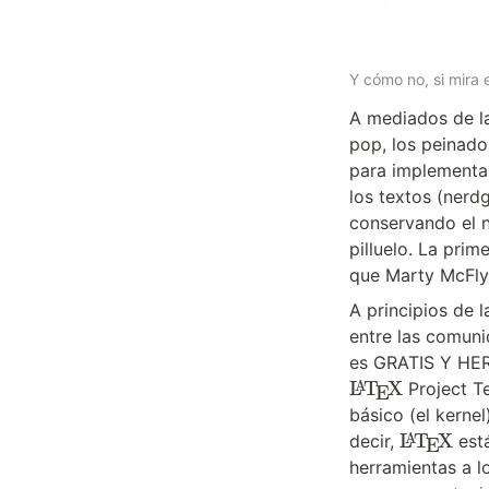
Y cómo no, si mira
A mediados de la
pop, los peinado
para implementa
los textos (nerdg
conservando el n
pilluelo. La prim
que Marty McFly 
A principios de 
entre las comuni
es GRATIS Y HERM
L
T
X
 Project 
A
E
básico (el kernel
\
L
T
X
decir, 
 est
A
E
L
a