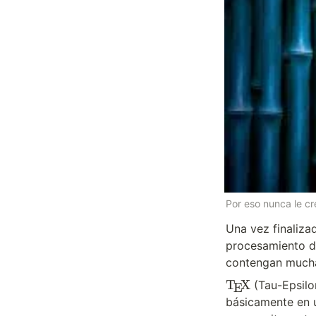
Por eso nunca le cr
Una vez finalizad
procesamiento de
contengan mucha
\
T
X
 (Tau-Epsilo
E
T
básicamente en 
e