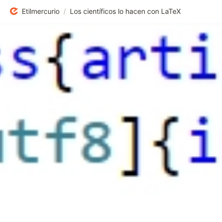
Etilmercurio
/
Los científicos lo hacen con LaTeX