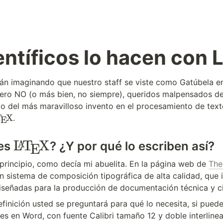
entíficos lo hacen con 
án imaginando que nuestro staff se viste como Gatúbela en
 pero NO (o más bien, no siempre), queridos malpensados de
 del más maravilloso invento en el procesamiento de texto
T
X
.
E
\
L
T
X
A
es 
? ¿Y por qué lo escriben así?
E
L
principio, como decía mi abuelita. En la página web de 
The
a
 sistema de composición tipográfica de alta calidad, que i
T
diseñadas para la producción de documentación técnica y ci
e
efinición usted se preguntará para qué lo necesita, si puede
X
s en Word, con fuente Calibri tamaño 12 y doble interlinea