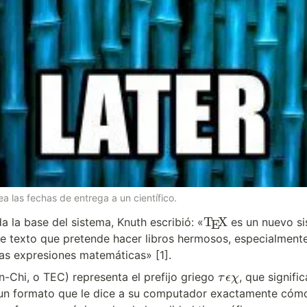
ea las fechas de entrega a un científico.
\
T
X
a la base del sistema, Knuth escribió: «
 es un nuevo si
E
T
 texto que pretende hacer libros hermosos, especialmente 
e
s expresiones matemáticas» [1].
X
\
n-Chi, o TEC) representa el prefijo griego 
, que signific
τ
ϵχ
t
un formato que le dice a su computador exactamente cómo 
a