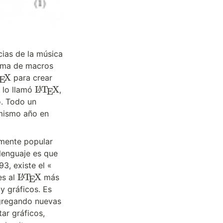
ias de la música 
ema de macros 
T
X
 para crear 
E
T
\
L
T
X
 lo llamó 
, 
A
E
L
. Todo un 
X
a
 mismo año en 
T
e
X
mente popular 
lenguaje es que 
\
, existe el «
L
\
L
T
X
s al 
 más 
A
E
a
L
y gráficos. Es 
T
a
gregando nuevas 
e
T
X
e
herramientas a los formatos con lo que actualmente podemos dibujar, insertar gráficos, 