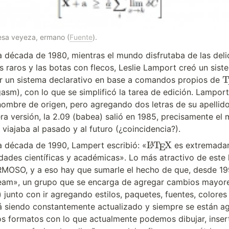
 esa veyeza, ermano (
Fuente
).
 década de 1980, mientras el mundo disfrutaba de las delic
s raros y las botas con flecos, Leslie Lamport creó un sist
\
r un sistema declarativo en base a comandos propios de 
asm), con lo que se simplificó la tarea de edición. Lamport
e
ombre de origen, pero agregando dos letras de su apellido
era versión, la 2.09 (babea) salió en 1985, precisamente el
viajaba al pasado y al futuro (¿coincidencia?).
\
L
T
X
la década de 1990, Lampert escribió: «
 es extremada
A
E
L
dades científicas y académicas». Lo más atractivo de este 
a
OSO, y a eso hay que sumarle el hecho de que, desde 1993
T
Team», un grupo que se encarga de agregar cambios mayore
e
X
) junto con ir agregando estilos, paquetes, fuentes, colores 
á siendo constantemente actualizado y siempre se están a