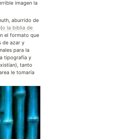
rrible imagen la 
th, aburrido de 
 (
o la biblia de 
n el formato que 
 de azar y 
ales para la 
tipografía y 
stían), tanto 
rea le tomaría 