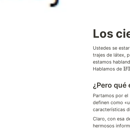
Los ci
Ustedes se estar
trajes de látex,
estamos hablando
\
L
Hablamos de 
A
L
a
¿Pero qué 
T
e
X
Partamos por el 
{
definen como «un
}
características 
Claro, con esa d
hermosos informe