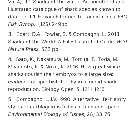
Vol.4, Pt.1. Sharks of the world. An annotated and 
illustrated catalogue of shark species known to 
date. Part 1. Hexanchiformes to Lamniformes. 
FAO 
Fish Synop.
, (125) 249pp
3.- Ebert, D.A., Fowler, S. & Compagno, L. 2013. 
Sharks of the World: A Fully Illustrated Guide. 
Wild 
Nature Press
, 528 pp
4.- Sato, K., Nakamura, M., Tomita, T., Toda, M., 
Miyamoto, K. & Nozu, R. 2016. How great white 
sharks nourish their embryos to a large size: 
evidence of lipid histotrophy in lamnoid shark 
reproduction. Biology Open, 5, 1211-1215
5.- Compagno, L.J.V. 1990. Alternative life-history 
styles of cartilaginous fishes in time and space. 
Environmental Biology of Fishes
, 28, 33-75