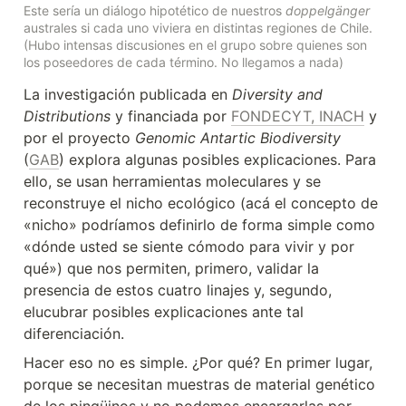
Este sería un diálogo hipotético de nuestros 
doppelgänger
australes si cada uno viviera en distintas regiones de Chile. 
(Hubo intensas discusiones en el grupo sobre quienes son 
los poseedores de cada término. No llegamos a nada)
La investigación publicada en 
Diversity and 
Distributions
 y financiada por 
FONDECYT, INACH
 y 
por el proyecto 
Genomic Antartic Biodiversity
(
GAB
) explora algunas posibles explicaciones. Para 
ello, se usan herramientas moleculares y se 
reconstruye el nicho ecológico (acá el concepto de 
«nicho» podríamos definirlo de forma simple como 
«dónde usted se siente cómodo para vivir y por 
qué») que nos permiten, primero, validar la 
presencia de estos cuatro linajes y, segundo, 
elucubrar posibles explicaciones ante tal 
diferenciación.
Hacer eso no es simple. ¿Por qué? En primer lugar, 
porque se necesitan muestras de material genético 
de los pingüinos y no podemos encargarlas por 