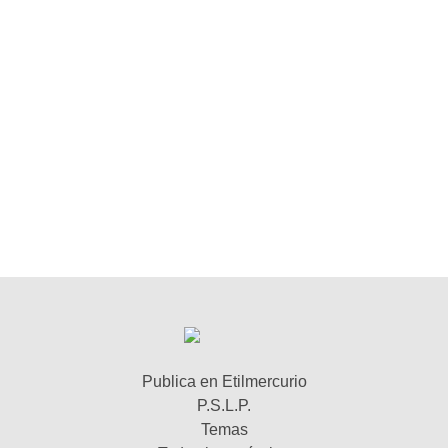
Publica en Etilmercurio
P.S.L.P.
Temas