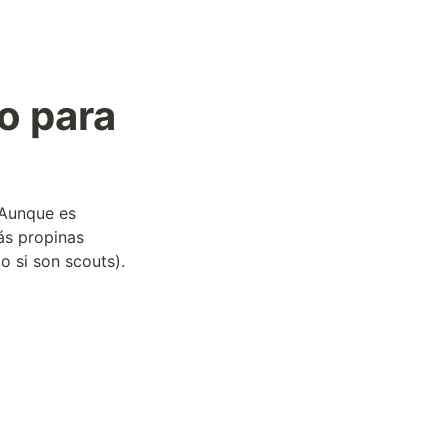
 para 
Aunque es 
s propinas 
 si son scouts). 