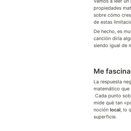
Vamos a leer un 
propiedades mat
sobre cómo crest
de estas limitaci
De hecho, es muy
canción diría al
siendo igual de 
Me fascina
La respuesta neg
matemático que m
 Cada punto sobre la superficie tiene asociado un número, la curvatura de ese punto, que 
mide qué tan «po
noción 
local
, lo
superficie.