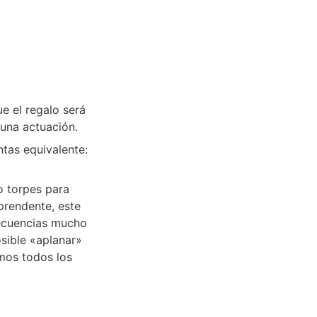
e el regalo será 
 una actuación.
tas equivalente: 
 torpes para 
rendente, este 
ecuencias mucho 
sible «aplanar» 
mos todos los 