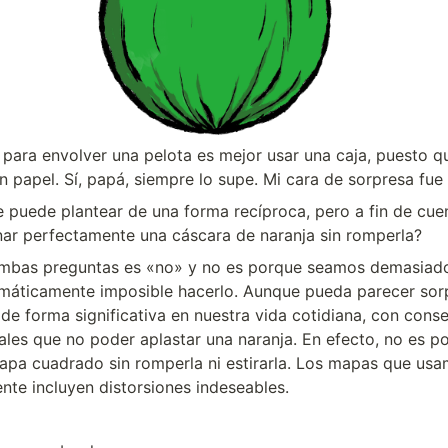
l para envolver una pelota es mejor usar una caja, puesto qu
un papel. Sí, papá, siempre lo supe. Mi cara de sorpresa fue
 puede plantear de una forma recíproca, pero a fin de cuen
nar perfectamente una cáscara de naranja sin romperla?
ambas preguntas es «no» y no es porque seamos demasiado
máticamente imposible hacerlo. Aunque pueda parecer sorp
de forma significativa en nuestra vida cotidiana, con cons
les que no poder aplastar una naranja. En efecto, no es po
mapa cuadrado sin romperla ni estirarla. Los mapas que usa
nte incluyen distorsiones indeseables.