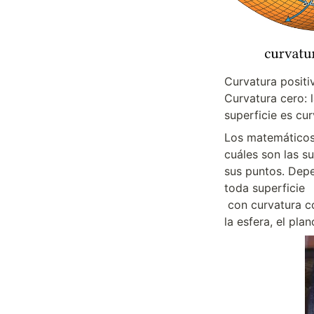
Curvatura positi
Curvatura cero: 
superficie es cu
Los matemáticos,
cuáles son las su
sus puntos. Depe
toda superficie

 con curvatura constante proviene de una de las siguientes tres superficies fundamentales: 
la esfera, el plan