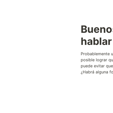
Buenos
habla
Probablemente us
posible lograr q
puede evitar que
¿Habrá alguna fo