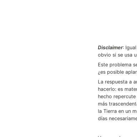
Disclaimer
: Igua
obvio si se usa 
Este problema se
¿es posible apla
La respuesta a 
hacerlo: es mate
hecho repercute 
más trascendenta
la Tierra en un 
días necesariame